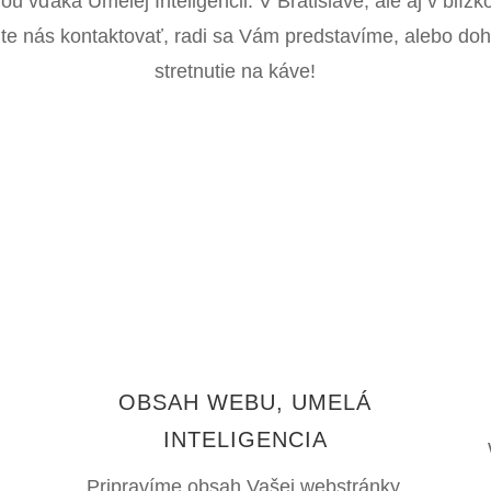
iou vďaka Umelej Inteligencii. V Bratislave, ale aj v blízk
te nás kontaktovať, radi sa Vám predstavíme, alebo d
stretnutie na káve!
OBSAH WEBU, UMELÁ
INTELIGENCIA
Pripravíme obsah Vašej webstránky.