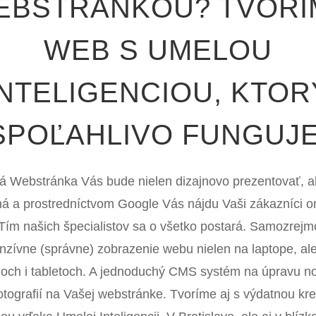
EBSTRÁNKOU? TVORÍ
WEB S UMELOU
INTELIGENCIOU, KTOR
SPOĽAHLIVO FUNGUJE
á Webstránka Vás bude nielen dizajnovo prezentovať, a
ná a prostredníctvom Google Vás nájdu Vaši zákazníci 
 Tím našich špecialistov sa o všetko postará. Samozrejm
nzívne (správne) zobrazenie webu nielen na laptope, ale
noch i tabletoch. A jednoduchý CMS systém na úpravu no
otografií na Vašej webstránke. Tvoríme aj s výdatnou kr