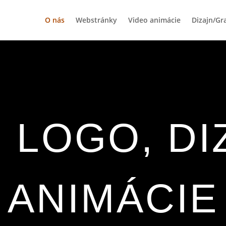
O nás
Webstránky
Video animácie
Dizajn/Gr
 LOGO, DI
ANIMÁCIE