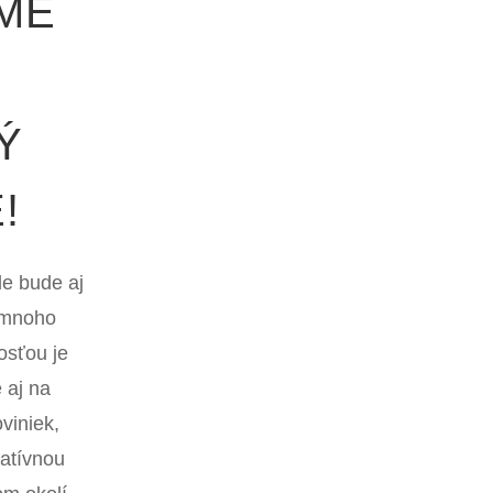
ME
Ý
!
le bude aj
omnoho
osťou je
 aj na
viniek,
eatívnou