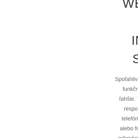
W
Spoľahliv
funkč
ľahšie.
respo
telefó
alebo f