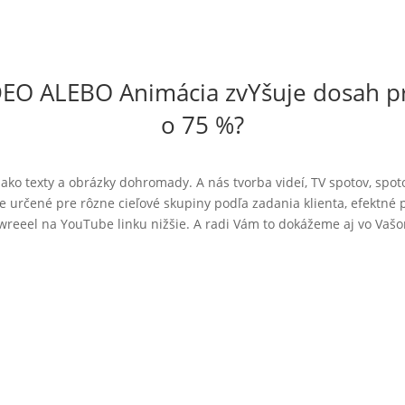
IDEO ALEBO Animácia zvYšuje dosah p
o 75 %?
 ako texty a obrázky dohromady. A nás tvorba videí, TV spotov, sp
 určené pre rôzne cieľové skupiny podľa zadania klienta, efektné 
wreeel na YouTube linku nižšie. A radi Vám to dokážeme aj vo Vašom